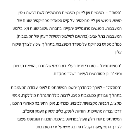
"סטאז'" – מפגשים און ליין וכן מפגשים פרונטליים לשם רכישת ניסיון
מעשי. מפגשי און ליין מבוססים על קייס סטאדיז מפרויקטים שונים של
המעצבות. מפגשים פרונטליים יתקיימו בחברות עיצוב שונות ו/או בלופט
המעצבות בתל אביב (בהתאם לסילבוס ולשיקול דעתן של המעצבות).
כמו"כ מפגש בפרויקט של משרד המעצבות בתהליך שיפוץ לצורך פיקוח
עליון.
"המשתתפים" – מעצבי פנים בעלי ידע בסיסי של תכנון, הוצאת תכניות
וכיוצ"ב. כן סטודנטים לעיצוב בשלב מתקדם.
"המסלול" – לאורך כל הדרך יחשפו המשתתפים לאופי עבודת המעצבות
בתהליך עבודתן כמעצבות פנים. לרבות כולל התנהלות מול לקוח, אנשי
מקצוע, תכניות מקצועיות לביצוע, מכרזים, אופן החשיבה מאחורי התכנון,
דרכי עבודה מתאימות, רווחיות לעסק, כלים לשיווק העסק וכיוצ"ב.
המשתתפים יקחו חלק פעיל בפרויקט בהכנת תוכניות וקונספט עיצובי
לצורך התמקצעות וקבלת פידבק אישי על ידי המעצבות.