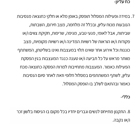
כח עליון-
במידה ופעילות המסלול תופסק באופן מלא או חלקי כתוצאה מנסיבות
הנובעות מכוח עליון, ובכלל זה מלחמה, מצב חירום, השבתות,
שביתות, אבל לאומי, פגעי טבע, מגיפה, שריפות, חקיקת צווים ו/או
פקודות ו/או הוראות של רשויות המדינה ו/או רשויות מקומיות, מצב
כוננות וכל אירוע אחר שאינו תלוי במעצבות ואינו בשליטתן, המשתתף
מוותר מראש על כל תביעה ו/או טענה כנגד המעצבות בגין הפסקת
הפעילות כאמור. המעצבות מתחייבות למרות הפסקה כתוצאה מכח
עליון, לשתף המשתתפים במסלול חלופי וזאת לאחר סיום הנסיבות
כאמור ובהתאם לשלב בו הופסק המסלול.
כללי-
8.
התקנון מתייחס לנשים וגברים יחדיו בכל מקום בו הניסוח בלשון זכר
ו/או נקבה.